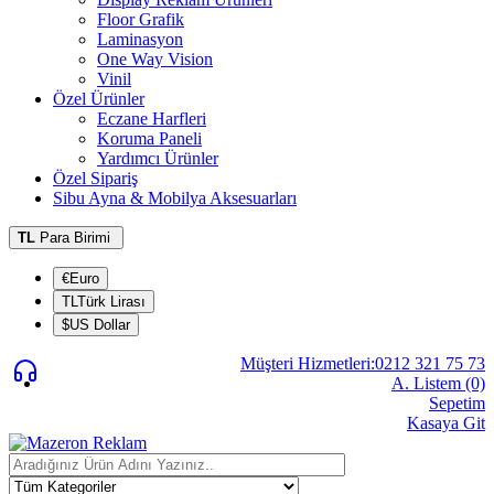
Floor Grafik
Laminasyon
One Way Vision
Vinil
Özel Ürünler
Eczane Harfleri
Koruma Paneli
Yardımcı Ürünler
Özel Sipariş
Sibu Ayna & Mobilya Aksesuarları
TL
Para Birimi
€Euro
TLTürk Lirası
$US Dollar
Müşteri Hizmetleri:0212 321 75 73
A. Listem (0)
Sepetim
Kasaya Git