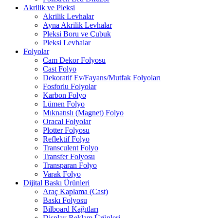
Akrilik ve Pleksi
Akrilik Levhalar
Ayna Akrilik Levhalar
Pleksi Boru ve Çubuk
Pleksi Levhalar
Folyolar
Cam Dekor Folyosu
Cast Folyo
Dekoratif Ev/Fayans/Mutfak Folyoları
Fosforlu Folyolar
Karbon Folyo
Lümen Folyo
Mıknatıslı (Magnet) Folyo
Oracal Folyolar
Plotter Folyosu
Reflektif Folyo
Transculent Folyo
Transfer Folyosu
Transparan Folyo
Varak Folyo
Dijital Baskı Ürünleri
Araç Kaplama (Cast)
Baskı Folyosu
Bilboard Kağıtları
Display Reklam Ürünleri