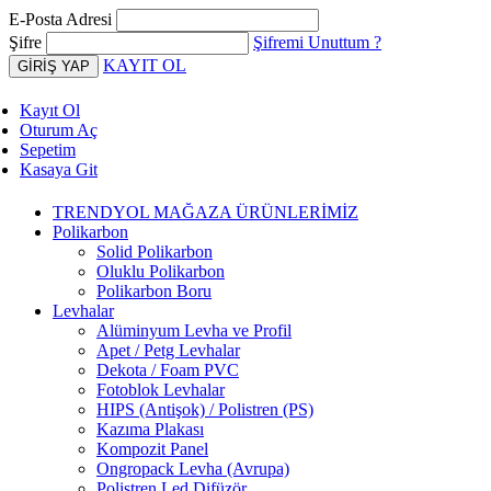
E-Posta Adresi
Şifre
Şifremi Unuttum ?
KAYIT OL
Kayıt Ol
Oturum Aç
Sepetim
Kasaya Git
TRENDYOL MAĞAZA ÜRÜNLERİMİZ
Polikarbon
Solid Polikarbon
Oluklu Polikarbon
Polikarbon Boru
Levhalar
Alüminyum Levha ve Profil
Apet / Petg Levhalar
Dekota / Foam PVC
Fotoblok Levhalar
HIPS (Antişok) / Polistren (PS)
Kazıma Plakası
Kompozit Panel
Ongropack Levha (Avrupa)
Polistren Led Difüzör