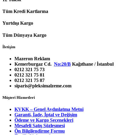
Tüm Kredi Kartlarına
Yurtdışı Kargo
Tüm Dünyaya Kargo
İletişim
Mazeron Reklam
Kemerburgaz Cd.
No:20/B
Kağıthane / İstanbul
0212 321 75 73
0212 321 75 81
0212 321 75 87
siparis@pleksimalzeme.com
Müşteri Hizmetleri
KVKK – Genel Aydınlatma Metni
Garanti, İade, İptal ve Değişim
Ödeme ve Kargo Seçenekleri
Mesafeli Satış Sözleşmesi
Ön Bilgilendirme Formu