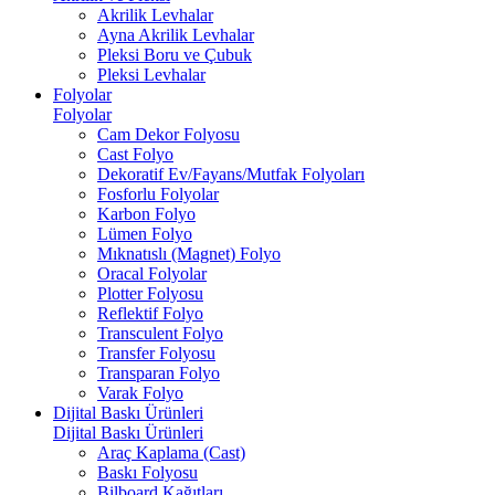
Akrilik Levhalar
Ayna Akrilik Levhalar
Pleksi Boru ve Çubuk
Pleksi Levhalar
Folyolar
Folyolar
Cam Dekor Folyosu
Cast Folyo
Dekoratif Ev/Fayans/Mutfak Folyoları
Fosforlu Folyolar
Karbon Folyo
Lümen Folyo
Mıknatıslı (Magnet) Folyo
Oracal Folyolar
Plotter Folyosu
Reflektif Folyo
Transculent Folyo
Transfer Folyosu
Transparan Folyo
Varak Folyo
Dijital Baskı Ürünleri
Dijital Baskı Ürünleri
Araç Kaplama (Cast)
Baskı Folyosu
Bilboard Kağıtları