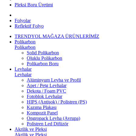
Pleksi Boru Üretimi
Folyolar
Reflektif Folyo
TRENDYOL MAĞAZA ÜRÜNLERİMİZ
Polikarbon
Polikarbon
Solid Polikarbon
Oluklu Polikarbon
Polikarbon Boru
Levhalar
Levhalar
Alüminyum Levha ve Profil
Apet / Petg Levhalar
Dekota / Foam PVC
Fotoblok Levhalar
HIPS (Antişok) / Polistren (PS)
Kazıma Plakası
Kompozit Panel
Ongropack Levha (Avrupa)
Polistren Led Difüzör
Akrilik ve Pleksi
Akrilik ve Pleksi