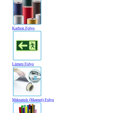
Karbon Folyo
Lümen Folyo
Mıknatıslı (Magnet) Folyo