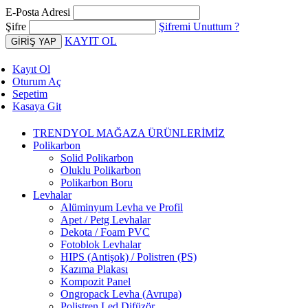
E-Posta Adresi
Şifre
Şifremi Unuttum ?
KAYIT OL
Kayıt Ol
Oturum Aç
Sepetim
Kasaya Git
TRENDYOL MAĞAZA ÜRÜNLERİMİZ
Polikarbon
Solid Polikarbon
Oluklu Polikarbon
Polikarbon Boru
Levhalar
Alüminyum Levha ve Profil
Apet / Petg Levhalar
Dekota / Foam PVC
Fotoblok Levhalar
HIPS (Antişok) / Polistren (PS)
Kazıma Plakası
Kompozit Panel
Ongropack Levha (Avrupa)
Polistren Led Difüzör