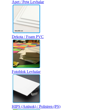
Apet / Petg Levhalar
Dekota / Foam PVC
Fotoblok Levhalar
HIPS (Antişok) / Polistren (PS)