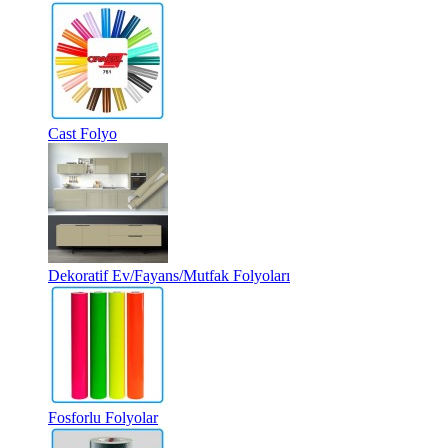
Cast Folyo
Dekoratif Ev/Fayans/Mutfak Folyoları
Fosforlu Folyolar