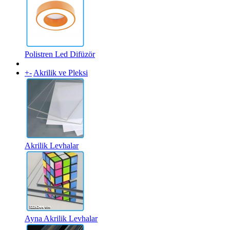
Polistren Led Difüzör
+
-
Akrilik ve Pleksi
Akrilik Levhalar
Ayna Akrilik Levhalar