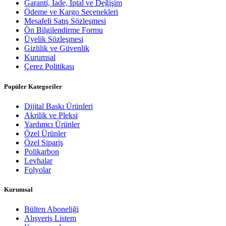
Garanti, İade, İptal ve Değişim
Ödeme ve Kargo Seçenekleri
Mesafeli Satış Sözleşmesi
Ön Bilgilendirme Formu
Üyelik Sözleşmesi
Gizlilik ve Güvenlik
Kurumsal
Çerez Politikası
Popüler Kategoriler
Dijital Baskı Ürünleri
Akrilik ve Pleksi
Yardımcı Ürünler
Özel Ürünler
Özel Sipariş
Polikarbon
Levhalar
Folyolar
Kurumsal
Bülten Aboneliği
Alışveriş Listem