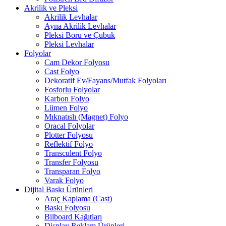
Akrilik ve Pleksi
Akrilik Levhalar
Ayna Akrilik Levhalar
Pleksi Boru ve Çubuk
Pleksi Levhalar
Folyolar
Cam Dekor Folyosu
Cast Folyo
Dekoratif Ev/Fayans/Mutfak Folyoları
Fosforlu Folyolar
Karbon Folyo
Lümen Folyo
Mıknatıslı (Magnet) Folyo
Oracal Folyolar
Plotter Folyosu
Reflektif Folyo
Transculent Folyo
Transfer Folyosu
Transparan Folyo
Varak Folyo
Dijital Baskı Ürünleri
Araç Kaplama (Cast)
Baskı Folyosu
Bilboard Kağıtları
Display Reklam Ürünleri