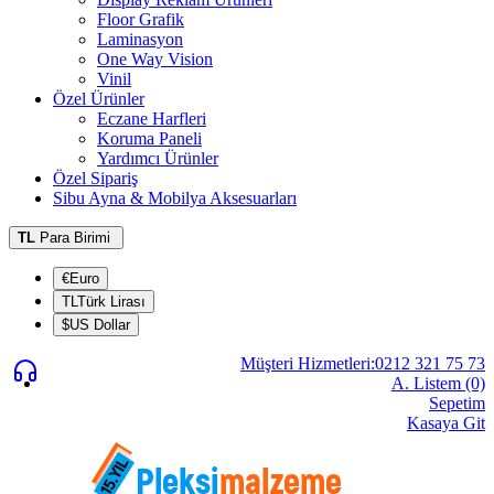
Floor Grafik
Laminasyon
One Way Vision
Vinil
Özel Ürünler
Eczane Harfleri
Koruma Paneli
Yardımcı Ürünler
Özel Sipariş
Sibu Ayna & Mobilya Aksesuarları
TL
Para Birimi
€Euro
TLTürk Lirası
$US Dollar
Müşteri Hizmetleri:0212 321 75 73
A. Listem (0)
Sepetim
Kasaya Git