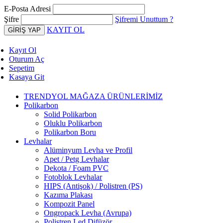
E-Posta Adresi
Şifre
Şifremi Unuttum ?
KAYIT OL
Kayıt Ol
Oturum Aç
Sepetim
Kasaya Git
TRENDYOL MAĞAZA ÜRÜNLERİMİZ
Polikarbon
Solid Polikarbon
Oluklu Polikarbon
Polikarbon Boru
Levhalar
Alüminyum Levha ve Profil
Apet / Petg Levhalar
Dekota / Foam PVC
Fotoblok Levhalar
HIPS (Antişok) / Polistren (PS)
Kazıma Plakası
Kompozit Panel
Ongropack Levha (Avrupa)
Polistren Led Difüzör