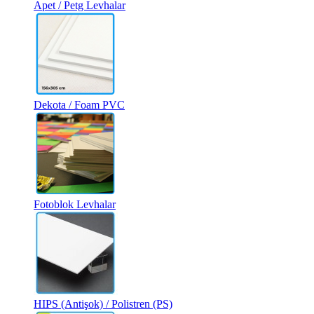
Apet / Petg Levhalar
Dekota / Foam PVC
Fotoblok Levhalar
HIPS (Antişok) / Polistren (PS)