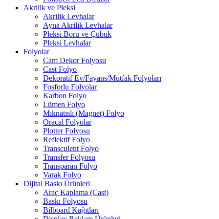
Akrilik ve Pleksi
Akrilik Levhalar
Ayna Akrilik Levhalar
Pleksi Boru ve Çubuk
Pleksi Levhalar
Folyolar
Cam Dekor Folyosu
Cast Folyo
Dekoratif Ev/Fayans/Mutfak Folyoları
Fosforlu Folyolar
Karbon Folyo
Lümen Folyo
Mıknatıslı (Magnet) Folyo
Oracal Folyolar
Plotter Folyosu
Reflektif Folyo
Transculent Folyo
Transfer Folyosu
Transparan Folyo
Varak Folyo
Dijital Baskı Ürünleri
Araç Kaplama (Cast)
Baskı Folyosu
Bilboard Kağıtları
Display Reklam Ürünleri