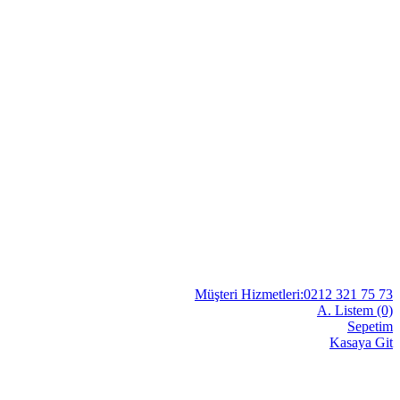
Müşteri Hizmetleri:0212 321 75 73
A. Listem (0)
Sepetim
Kasaya Git