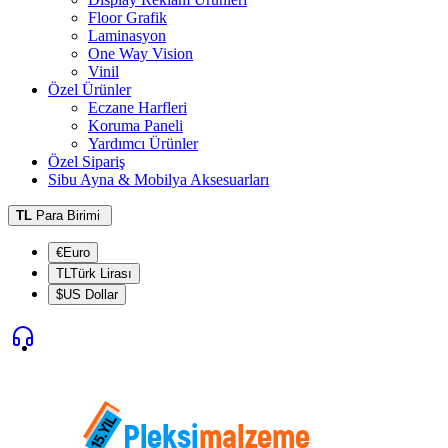
Floor Grafik
Laminasyon
One Way Vision
Vinil
Özel Ürünler
Eczane Harfleri
Koruma Paneli
Yardımcı Ürünler
Özel Sipariş
Sibu Ayna & Mobilya Aksesuarları
TL
Para Birimi
€Euro
TLTürk Lirası
$US Dollar