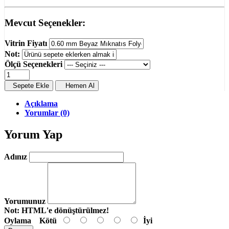
Mevcut Seçenekler:
Vitrin Fiyatı
Not:
Ölçü Seçenekleri
Sepete Ekle
Hemen Al
Açıklama
Yorumlar (0)
Yorum Yap
Adınız
Yorumunuz
Not:
HTML'e dönüştürülmez!
Oylama
Kötü
İyi