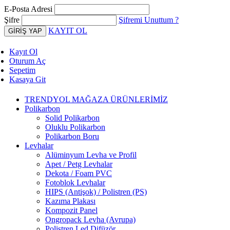
E-Posta Adresi
Şifre
Şifremi Unuttum ?
KAYIT OL
Kayıt Ol
Oturum Aç
Sepetim
Kasaya Git
TRENDYOL MAĞAZA ÜRÜNLERİMİZ
Polikarbon
Solid Polikarbon
Oluklu Polikarbon
Polikarbon Boru
Levhalar
Alüminyum Levha ve Profil
Apet / Petg Levhalar
Dekota / Foam PVC
Fotoblok Levhalar
HIPS (Antişok) / Polistren (PS)
Kazıma Plakası
Kompozit Panel
Ongropack Levha (Avrupa)
Polistren Led Difüzör