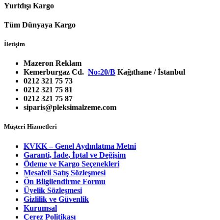
Yurtdışı Kargo
Tüm Dünyaya Kargo
İletişim
Mazeron Reklam
Kemerburgaz Cd.
No:20/B
Kağıthane / İstanbul
0212 321 75 73
0212 321 75 81
0212 321 75 87
siparis@pleksimalzeme.com
Müşteri Hizmetleri
KVKK – Genel Aydınlatma Metni
Garanti, İade, İptal ve Değişim
Ödeme ve Kargo Seçenekleri
Mesafeli Satış Sözleşmesi
Ön Bilgilendirme Formu
Üyelik Sözleşmesi
Gizlilik ve Güvenlik
Kurumsal
Çerez Politikası