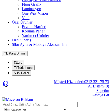
Floor Grafik
Laminasyon
One Way Vision
Vinil
Özel Ürünler
Eczane Harfleri
Koruma Paneli
Yardımcı Ürünler
Özel Sipariş
Sibu Ayna & Mobilya Aksesuarları
TL
Para Birimi
€Euro
TLTürk Lirası
$US Dollar
Müşteri Hizmetleri:0212 321 75 73
A. Listem (0)
Sepetim
Kasaya Git