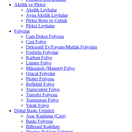
Akrilik ve Pleksi
Akrilik Levhalar
Ayna Akrilik Levhalar
Pleksi Boru ve Çubuk
Pleksi Levhalar
Folyolar
Cam Dekor Folyosu
Cast Folyo
Dekoratif Ev/Fayans/Mutfak Folyoları
Fosforlu Folyolar
Karbon Folyo
Lümen Folyo
Mıknatıslı (Magnet) Folyo
Oracal Folyolar
Plotter Folyosu
Reflektif Folyo
Transculent Folyo
Transfer Folyosu
Transparan Folyo
Varak Folyo
Dijital Baskı Ürünleri
Araç Kaplama (Cast)
Baskı Folyosu
Bilboard Kağıtları
Display Reklam Ürünleri