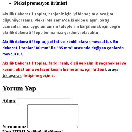
Pleksi promosyon ürünleri
Akrilik Dekoratif Toplar, projeniz için iyi bir seçim olacağını
düşünüyorsanız, Pleksi Malzeme'de ki ekibe ulaşın. Satış
uzmanlarımız, uygulamanızın taleplerini karşılamak için doğru
akrilik dekoratif topu bulmanıza yardımcı olacaktır.
Akrilik dekoratif toplar, şeffaf ve renkli olarak mevcuttur. Bu
dekoratif toplar "40 mm" ile "85 mm" arasında değişen çaplarda
mevcuttur.
Akrilik Dekoratif Toplar, farklı renk, ölçü ve kalınlık seçenekleri ve
kesim, ebatlama ve lazer kesim hizmetimiz için lütfen
buraya
tıklayarak
iletişime geçiniz.
Yorum Yap
Adınız
Yorumunuz
Not:
HTML'e dönüştürülmez!