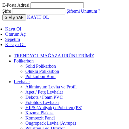
E-Posta Adresi
Şifre
Şifremi Unuttum ?
KAYIT OL
Kayıt Ol
Oturum Aç
Sepetim
Kasaya Git
TRENDYOL MAĞAZA ÜRÜNLERİMİZ
Polikarbon
Solid Polikarbon
Oluklu Polikarbon
Polikarbon Boru
Levhalar
Alüminyum Levha ve Profil
Apet / Petg Levhalar
Dekota / Foam PVC
Fotoblok Levhalar
HIPS (Antişok) / Polistren (PS)
Kazıma Plakası
Kompozit Panel
Ongropack Levha (Avrupa)
Polistren Led Difüzör