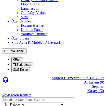
Floor Grafik
Laminasyon
One Way Vision
Vinil
Özel Ürünler
Eczane Harfleri
Koruma Paneli
Yardımcı Ürünler
Özel Sipariş
Sibu Ayna & Mobilya Aksesuarları
TL
Para Birimi
€Euro
TLTürk Lirası
$US Dollar
Müşteri Hizmetleri:0212 321 75 73
A. Listem (0)
Sepetim
Kasaya Git