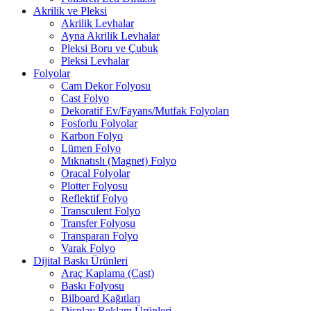
Akrilik ve Pleksi
Akrilik Levhalar
Ayna Akrilik Levhalar
Pleksi Boru ve Çubuk
Pleksi Levhalar
Folyolar
Cam Dekor Folyosu
Cast Folyo
Dekoratif Ev/Fayans/Mutfak Folyoları
Fosforlu Folyolar
Karbon Folyo
Lümen Folyo
Mıknatıslı (Magnet) Folyo
Oracal Folyolar
Plotter Folyosu
Reflektif Folyo
Transculent Folyo
Transfer Folyosu
Transparan Folyo
Varak Folyo
Dijital Baskı Ürünleri
Araç Kaplama (Cast)
Baskı Folyosu
Bilboard Kağıtları
Display Reklam Ürünleri