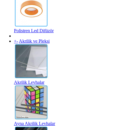
Polistren Led Difüzör
+
-
Akrilik ve Pleksi
Akrilik Levhalar
Ayna Akrilik Levhalar