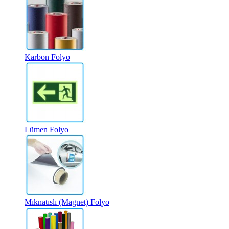
Karbon Folyo
Lümen Folyo
Mıknatıslı (Magnet) Folyo