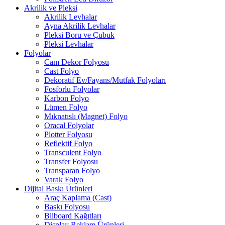
Akrilik ve Pleksi
Akrilik Levhalar
Ayna Akrilik Levhalar
Pleksi Boru ve Çubuk
Pleksi Levhalar
Folyolar
Cam Dekor Folyosu
Cast Folyo
Dekoratif Ev/Fayans/Mutfak Folyoları
Fosforlu Folyolar
Karbon Folyo
Lümen Folyo
Mıknatıslı (Magnet) Folyo
Oracal Folyolar
Plotter Folyosu
Reflektif Folyo
Transculent Folyo
Transfer Folyosu
Transparan Folyo
Varak Folyo
Dijital Baskı Ürünleri
Araç Kaplama (Cast)
Baskı Folyosu
Bilboard Kağıtları
Display Reklam Ürünleri