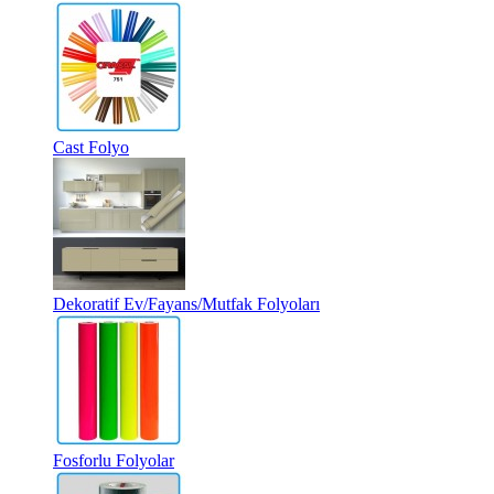
Cast Folyo
Dekoratif Ev/Fayans/Mutfak Folyoları
Fosforlu Folyolar