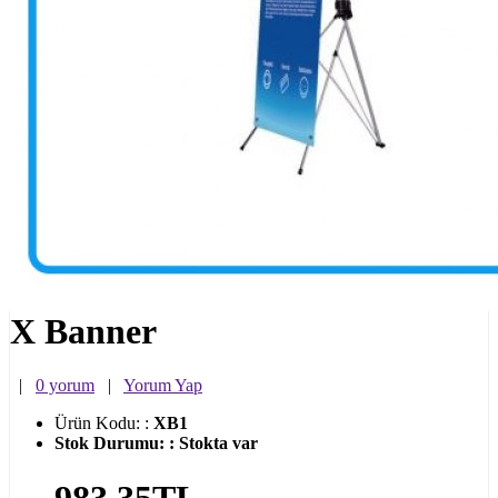
X Banner
|
0 yorum
|
Yorum Yap
Ürün Kodu:
:
XB1
Stok Durumu:
:
Stokta var
983,35TL