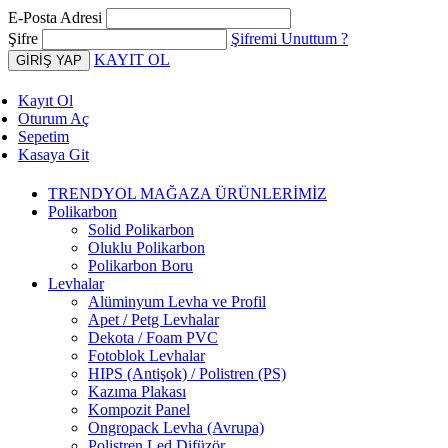
E-Posta Adresi
Şifre
Şifremi Unuttum ?
KAYIT OL
Kayıt Ol
Oturum Aç
Sepetim
Kasaya Git
TRENDYOL MAĞAZA ÜRÜNLERİMİZ
Polikarbon
Solid Polikarbon
Oluklu Polikarbon
Polikarbon Boru
Levhalar
Alüminyum Levha ve Profil
Apet / Petg Levhalar
Dekota / Foam PVC
Fotoblok Levhalar
HIPS (Antişok) / Polistren (PS)
Kazıma Plakası
Kompozit Panel
Ongropack Levha (Avrupa)
Polistren Led Difüzör