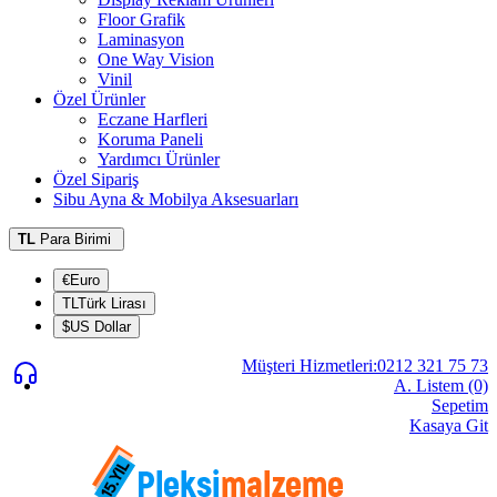
Floor Grafik
Laminasyon
One Way Vision
Vinil
Özel Ürünler
Eczane Harfleri
Koruma Paneli
Yardımcı Ürünler
Özel Sipariş
Sibu Ayna & Mobilya Aksesuarları
TL
Para Birimi
€Euro
TLTürk Lirası
$US Dollar
Müşteri Hizmetleri:0212 321 75 73
A. Listem (0)
Sepetim
Kasaya Git