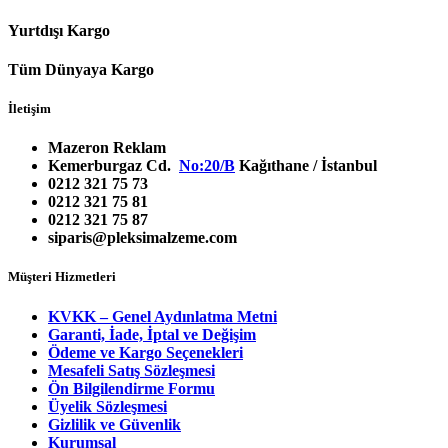
Yurtdışı Kargo
Tüm Dünyaya Kargo
İletişim
Mazeron Reklam
Kemerburgaz Cd.
No:20/B
Kağıthane / İstanbul
0212 321 75 73
0212 321 75 81
0212 321 75 87
siparis@pleksimalzeme.com
Müşteri Hizmetleri
KVKK – Genel Aydınlatma Metni
Garanti, İade, İptal ve Değişim
Ödeme ve Kargo Seçenekleri
Mesafeli Satış Sözleşmesi
Ön Bilgilendirme Formu
Üyelik Sözleşmesi
Gizlilik ve Güvenlik
Kurumsal