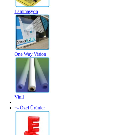
Laminasyon
One Way Vision
Vinil
+
-
Özel Ürünler