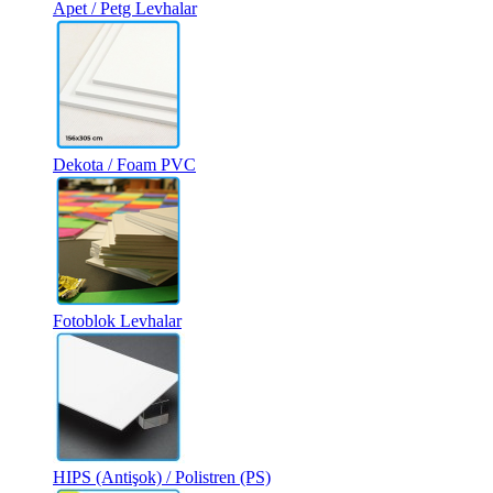
Apet / Petg Levhalar
Dekota / Foam PVC
Fotoblok Levhalar
HIPS (Antişok) / Polistren (PS)