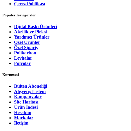
Çerez Politikası
Popüler Kategoriler
Dijital Baskı Ürünleri
Akrilik ve Pleksi
Yardımcı Ürünler
Özel Ürünler
Özel Sipariş
Polikarbon
Levhalar
Folyolar
Kurumsal
Bülten Aboneliği
Alışveriş Listem
Kampanyalar
Site Haritası
Ürün İadesi
Hesabım
Markalar
İletişim