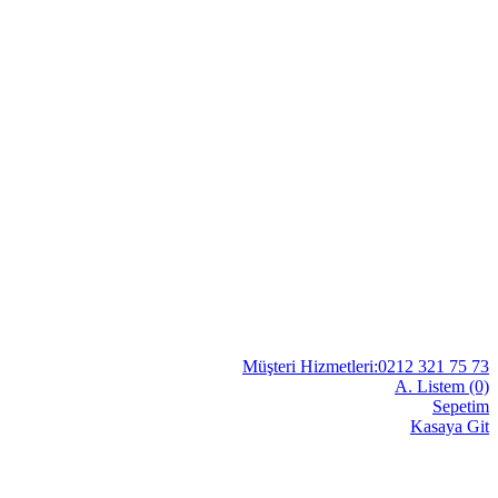
Müşteri Hizmetleri:0212 321 75 73
A. Listem (0)
Sepetim
Kasaya Git