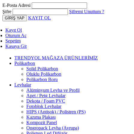
E-Posta Adresi
Şifre
Şifremi Unuttum ?
KAYIT OL
Kayıt Ol
Oturum Aç
Sepetim
Kasaya Git
TRENDYOL MAĞAZA ÜRÜNLERİMİZ
Polikarbon
Solid Polikarbon
Oluklu Polikarbon
Polikarbon Boru
Levhalar
Alüminyum Levha ve Profil
Apet / Petg Levhalar
Dekota / Foam PVC
Fotoblok Levhalar
HIPS (Antişok) / Polistren (PS)
Kazıma Plakası
Kompozit Panel
Ongropack Levha (Avrupa)
Polistren Led Difüzör