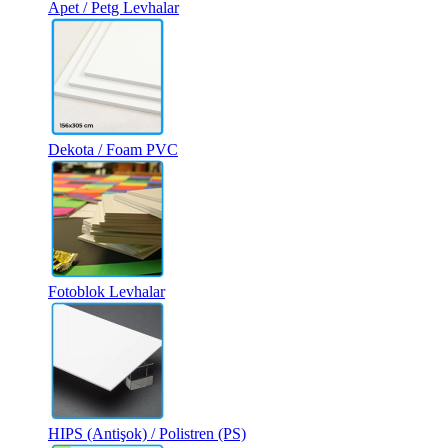
Apet / Petg Levhalar
Dekota / Foam PVC
Fotoblok Levhalar
HIPS (Antişok) / Polistren (PS)