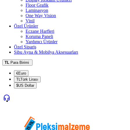
Floor Grafik
Laminasyon
One Way Vision
Vinil
Özel Ürünler
Eczane Harfleri
Koruma Paneli
Yardımcı Ürünler
Özel Sipariş
Sibu Ayna & Mobilya Aksesuarları
TL
Para Birimi
€Euro
TLTürk Lirası
$US Dollar