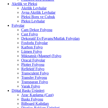
Akrilik ve Pleksi
Akrilik Levhalar
Ayna Akrilik Levhalar
Pleksi Boru ve Çubuk
Pleksi Levhalar
Folyolar
Cam Dekor Folyosu
Cast Folyo
Dekoratif Ev/Fayans/Mutfak Folyoları
Fosforlu Folyolar
Karbon Folyo
Lümen Folyo
Mıknatıslı (Magnet) Folyo
Oracal Folyolar
Plotter Folyosu
Reflektif Folyo
Transculent Folyo
Transfer Folyosu
Transparan Folyo
Varak Folyo
Dijital Baskı Ürünleri
Araç Kaplama (Cast)
Baskı Folyosu
Bilboard Kağıtları
Display Reklam Ürünleri