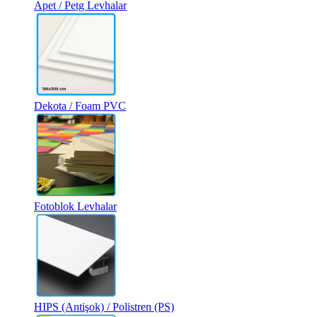
Apet / Petg Levhalar
Dekota / Foam PVC
Fotoblok Levhalar
HIPS (Antişok) / Polistren (PS)