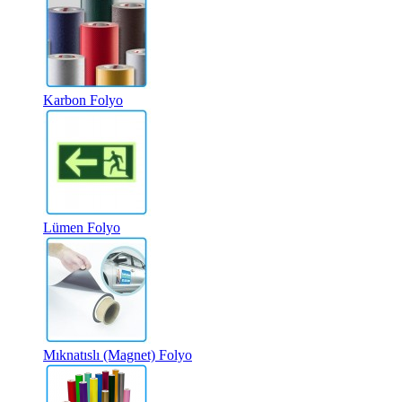
Karbon Folyo
Lümen Folyo
Mıknatıslı (Magnet) Folyo