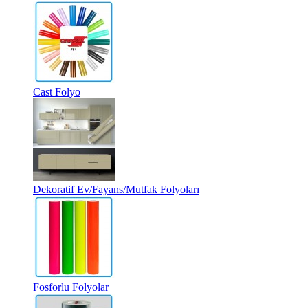
Cast Folyo
Dekoratif Ev/Fayans/Mutfak Folyoları
Fosforlu Folyolar