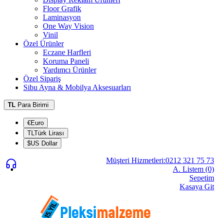
Floor Grafik
Laminasyon
One Way Vision
Vinil
Özel Ürünler
Eczane Harfleri
Koruma Paneli
Yardımcı Ürünler
Özel Sipariş
Sibu Ayna & Mobilya Aksesuarları
TL
Para Birimi
€Euro
TLTürk Lirası
$US Dollar
Müşteri Hizmetleri:0212 321 75 73
A. Listem (0)
Sepetim
Kasaya Git