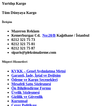
Yurtdışı Kargo
Tüm Dünyaya Kargo
İletişim
Mazeron Reklam
Kemerburgaz Cd.
No:20/B
Kağıthane / İstanbul
0212 321 75 73
0212 321 75 81
0212 321 75 87
siparis@pleksimalzeme.com
Müşteri Hizmetleri
KVKK – Genel Aydınlatma Metni
Garanti, İade, İptal ve Değişim
Ödeme ve Kargo Seçenekleri
Mesafeli Satış Sözleşmesi
Ön Bilgilendirme Formu
Üyelik Sözleşmesi
Gizlilik ve Güvenlik
Kurumsal
Çerez Politikası