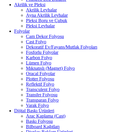
Akrilik ve Pleksi
Akrilik Levhalar
Ayna Akrilik Levhalar
Pleksi Boru ve Çubuk
Pleksi Levhalar
Folyolar
Cam Dekor Folyosu
Cast Folyo
Dekoratif Ev/Fayans/Mutfak Folyoları
Fosforlu Folyolar
Karbon Folyo
Lümen Folyo
Mıknatıslı (Magnet) Folyo
Oracal Folyolar
Plotter Folyosu
Reflektif Folyo
Transculent Folyo
Transfer Folyosu
Transparan Folyo
Varak Folyo
Dijital Baskı Ürünleri
Araç Kaplama (Cast)
Baskı Folyosu
Bilboard Kağıtları
Display Reklam Ürünleri