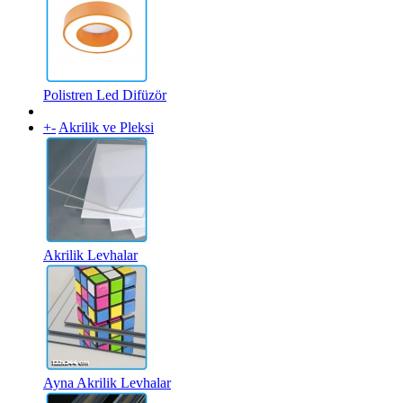
Polistren Led Difüzör
+
-
Akrilik ve Pleksi
Akrilik Levhalar
Ayna Akrilik Levhalar