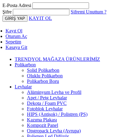
E-Posta Adresi
Şifre
Şifremi Unuttum ?
KAYIT OL
Kayıt Ol
Oturum Aç
Sepetim
Kasaya Git
TRENDYOL MAĞAZA ÜRÜNLERİMİZ
Polikarbon
Solid Polikarbon
Oluklu Polikarbon
Polikarbon Boru
Levhalar
Alüminyum Levha ve Profil
Apet / Petg Levhalar
Dekota / Foam PVC
Fotoblok Levhalar
HIPS (Antişok) / Polistren (PS)
Kazıma Plakası
Kompozit Panel
Ongropack Levha (Avrupa)
Polistren Led Difüzör