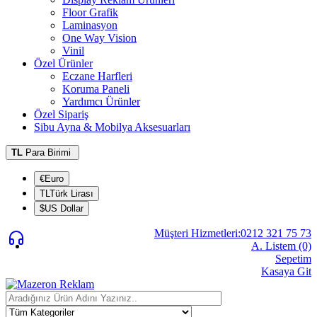
Floor Grafik
Laminasyon
One Way Vision
Vinil
Özel Ürünler
Eczane Harfleri
Koruma Paneli
Yardımcı Ürünler
Özel Sipariş
Sibu Ayna & Mobilya Aksesuarları
TL
Para Birimi
€Euro
TLTürk Lirası
$US Dollar
Müşteri Hizmetleri:0212 321 75 73
A. Listem (0)
Sepetim
Kasaya Git