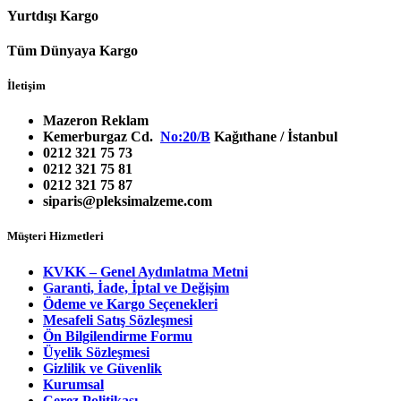
Yurtdışı Kargo
Tüm Dünyaya Kargo
İletişim
Mazeron Reklam
Kemerburgaz Cd.
No:20/B
Kağıthane / İstanbul
0212 321 75 73
0212 321 75 81
0212 321 75 87
siparis@pleksimalzeme.com
Müşteri Hizmetleri
KVKK – Genel Aydınlatma Metni
Garanti, İade, İptal ve Değişim
Ödeme ve Kargo Seçenekleri
Mesafeli Satış Sözleşmesi
Ön Bilgilendirme Formu
Üyelik Sözleşmesi
Gizlilik ve Güvenlik
Kurumsal
Çerez Politikası