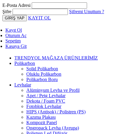
E-Posta Adresi
Şifre
Şifremi Unuttum ?
KAYIT OL
Kayıt Ol
Oturum Aç
Sepetim
Kasaya Git
TRENDYOL MAĞAZA ÜRÜNLERİMİZ
Polikarbon
Solid Polikarbon
Oluklu Polikarbon
Polikarbon Boru
Levhalar
Alüminyum Levha ve Profil
Apet / Petg Levhalar
Dekota / Foam PVC
Fotoblok Levhalar
HIPS (Antişok) / Polistren (PS)
Kazıma Plakası
Kompozit Panel
Ongropack Levha (Avrupa)
Polistren Led Difüzör