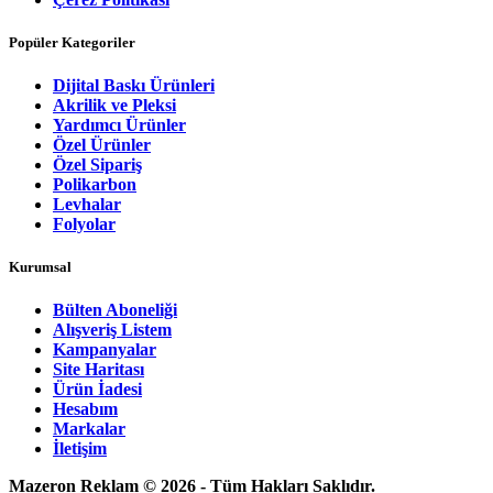
Popüler Kategoriler
Dijital Baskı Ürünleri
Akrilik ve Pleksi
Yardımcı Ürünler
Özel Ürünler
Özel Sipariş
Polikarbon
Levhalar
Folyolar
Kurumsal
Bülten Aboneliği
Alışveriş Listem
Kampanyalar
Site Haritası
Ürün İadesi
Hesabım
Markalar
İletişim
Mazeron Reklam © 2026 - Tüm Hakları Saklıdır.