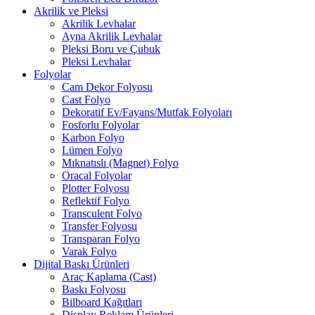
Akrilik ve Pleksi
Akrilik Levhalar
Ayna Akrilik Levhalar
Pleksi Boru ve Çubuk
Pleksi Levhalar
Folyolar
Cam Dekor Folyosu
Cast Folyo
Dekoratif Ev/Fayans/Mutfak Folyoları
Fosforlu Folyolar
Karbon Folyo
Lümen Folyo
Mıknatıslı (Magnet) Folyo
Oracal Folyolar
Plotter Folyosu
Reflektif Folyo
Transculent Folyo
Transfer Folyosu
Transparan Folyo
Varak Folyo
Dijital Baskı Ürünleri
Araç Kaplama (Cast)
Baskı Folyosu
Bilboard Kağıtları
Display Reklam Ürünleri