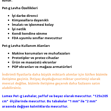
sunar.
Pet-g Levha Özellikleri
İyi darbe direnci
Kimyasallara dayanıklı
İmalatı ve işlenmesi kolay
İyi netlik
Kendi kendine sönme
FDA uyumlu sınıflar mevcuttur
Pet-g Levha Kullanım Alanları
Makine korumaları ve muhafazaları
Prototipler ve protez cihazlar
Ürün ve masaüstü ekranlar
POP ekranları ve mağaza armatürleri
İndirimli fiyatlarla daha büyük miktarlı alımlar için lütfen bizimle
iletişime geçiniz. İhtiyaç duyduğunuz miktar çevrimiçi olarak
mevcut değilse, bizimle iletişime geçerek daha fazlasını satın
alabilirsiniz.
Lumex Pet-g Levhalar, şeffaf ve beyaz olarak mevcuttur. "125x205
cm" ölçülerinde mevcuttur. Bu tabakalar "1 mm" ile "2 mm"
arasında değişen kalınlıklarda mevcuttur.