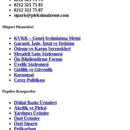
0212 321 75 81
0212 321 75 87
siparis@pleksimalzeme.com
Müşteri Hizmetleri
KVKK – Genel Aydınlatma Metni
Garanti, İade, İptal ve Değişim
Ödeme ve Kargo Seçenekleri
Mesafeli Satış Sözleşmesi
Ön Bilgilendirme Formu
Üyelik Sözleşmesi
Gizlilik ve Güvenlik
Kurumsal
Çerez Politikası
Popüler Kategoriler
Dijital Baskı Ürünleri
Akrilik ve Pleksi
Yardımcı Ürünler
Özel Ürünler
Özel Sipariş
Polikarbon