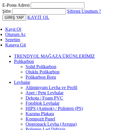
E-Posta Adresi
Şifre
Şifremi Unuttum ?
KAYIT OL
Kayıt Ol
Oturum Aç
Sepetim
Kasaya Git
TRENDYOL MAĞAZA ÜRÜNLERİMİZ
Polikarbon
Solid Polikarbon
Oluklu Polikarbon
Polikarbon Boru
Levhalar
Alüminyum Levha ve Profil
Apet / Petg Levhalar
Dekota / Foam PVC
Fotoblok Levhalar
HIPS (Antişok) / Polistren (PS)
Kazıma Plakası
Kompozit Panel
Ongropack Levha (Avrupa)
Polistren Led Difüzör