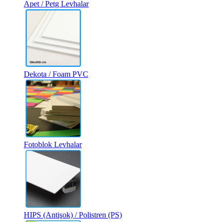
Apet / Petg Levhalar
Dekota / Foam PVC
Fotoblok Levhalar
HIPS (Antişok) / Polistren (PS)