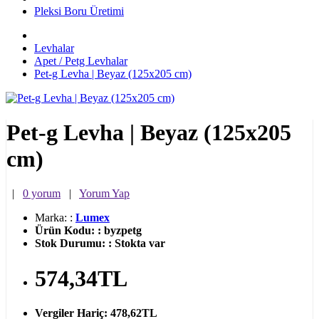
Pleksi Boru Üretimi
Levhalar
Apet / Petg Levhalar
Pet-g Levha | Beyaz (125x205 cm)
Pet-g Levha | Beyaz (125x205
cm)
|
0 yorum
|
Yorum Yap
Marka:
:
Lumex
Ürün Kodu:
:
byzpetg
Stok Durumu:
:
Stokta var
574,34TL
Vergiler Hariç:
478,62TL