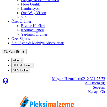
Floor Grafik
Laminasyon
One Way Vision
Vinil
Özel Ürünler
Eczane Harfleri
Koruma Paneli
Yardımcı Ürünler
Özel Sipariş
Sibu Ayna & Mobilya Aksesuarları
TL
Para Birimi
€Euro
TLTürk Lirası
$US Dollar
Müşteri Hizmetleri:0212 321 75 73
A. Listem (0)
Sepetim
Kasaya Git