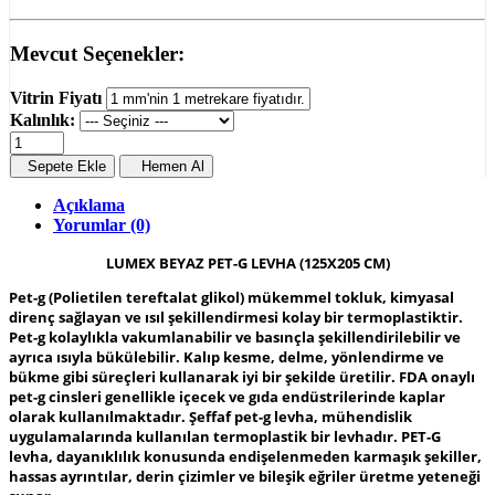
Mevcut Seçenekler:
Vitrin Fiyatı
Kalınlık:
Sepete Ekle
Hemen Al
Açıklama
Yorumlar (0)
LUMEX BEYAZ PET-G LEVHA (125X205 CM)
Pet-g (Polietilen tereftalat glikol) mükemmel tokluk, kimyasal
direnç sağlayan ve ısıl şekillendirmesi kolay bir termoplastiktir.
Pet-g kolaylıkla vakumlanabilir ve basınçla şekillendirilebilir ve
ayrıca ısıyla bükülebilir. Kalıp kesme, delme, yönlendirme ve
bükme gibi süreçleri kullanarak iyi bir şekilde üretilir. FDA onaylı
pet-g cinsleri genellikle içecek ve gıda endüstrilerinde kaplar
olarak kullanılmaktadır. Şeffaf pet-g levha, mühendislik
uygulamalarında kullanılan termoplastik bir levhadır. PET-G
levha, dayanıklılık konusunda endişelenmeden karmaşık şekiller,
hassas ayrıntılar, derin çizimler ve bileşik eğriler üretme yeteneği