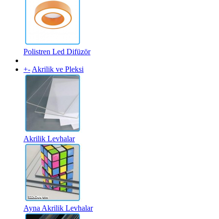
Polistren Led Difüzör
+
-
Akrilik ve Pleksi
Akrilik Levhalar
Ayna Akrilik Levhalar