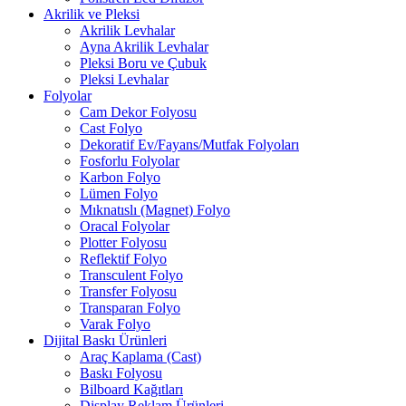
Akrilik ve Pleksi
Akrilik Levhalar
Ayna Akrilik Levhalar
Pleksi Boru ve Çubuk
Pleksi Levhalar
Folyolar
Cam Dekor Folyosu
Cast Folyo
Dekoratif Ev/Fayans/Mutfak Folyoları
Fosforlu Folyolar
Karbon Folyo
Lümen Folyo
Mıknatıslı (Magnet) Folyo
Oracal Folyolar
Plotter Folyosu
Reflektif Folyo
Transculent Folyo
Transfer Folyosu
Transparan Folyo
Varak Folyo
Dijital Baskı Ürünleri
Araç Kaplama (Cast)
Baskı Folyosu
Bilboard Kağıtları
Display Reklam Ürünleri