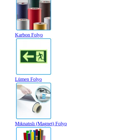
Karbon Folyo
Lümen Folyo
Mıknatıslı (Magnet) Folyo