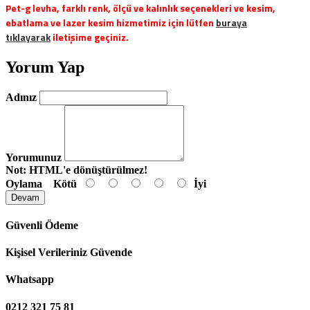
Pet-g levha, farklı renk, ölçü ve kalınlık seçenekleri ve kesim,
ebatlama ve lazer kesim hizmetimiz için lütfen
buraya
tıklayarak
iletişime geçiniz.
Yorum Yap
Adınız
Yorumunuz
Not:
HTML'e dönüştürülmez!
Oylama
Kötü
İyi
Devam
Güvenli Ödeme
Kişisel Verileriniz Güvende
Whatsapp
0212 321 75 81