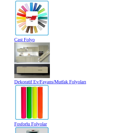
Cast Folyo
Dekoratif Ev/Fayans/Mutfak Folyoları
Fosforlu Folyolar