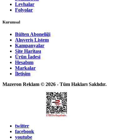
Levhalar
Folyolar
Kurumsal
Bülten Aboneliği
Alışveriş Listem
Kampanyalar
Site Haritası
Ürün İadesi
Hesabım
Markalar
İletişim
Mazeron Reklam © 2026 - Tüm Hakları Saklıdır.
twitter
facebook
youtube