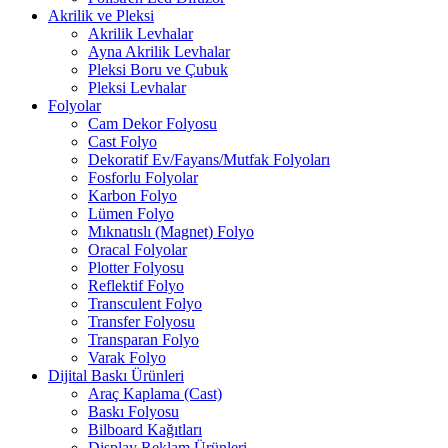
Akrilik ve Pleksi
Akrilik Levhalar
Ayna Akrilik Levhalar
Pleksi Boru ve Çubuk
Pleksi Levhalar
Folyolar
Cam Dekor Folyosu
Cast Folyo
Dekoratif Ev/Fayans/Mutfak Folyoları
Fosforlu Folyolar
Karbon Folyo
Lümen Folyo
Mıknatıslı (Magnet) Folyo
Oracal Folyolar
Plotter Folyosu
Reflektif Folyo
Transculent Folyo
Transfer Folyosu
Transparan Folyo
Varak Folyo
Dijital Baskı Ürünleri
Araç Kaplama (Cast)
Baskı Folyosu
Bilboard Kağıtları
Display Reklam Ürünleri