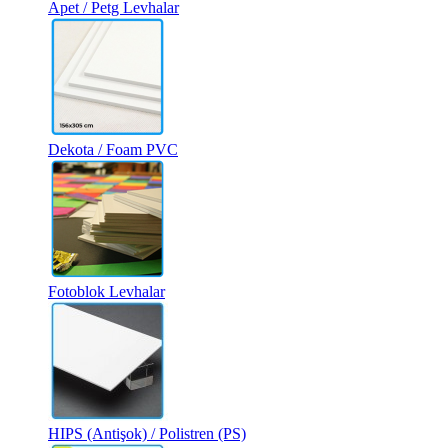
Apet / Petg Levhalar
Dekota / Foam PVC
Fotoblok Levhalar
HIPS (Antişok) / Polistren (PS)