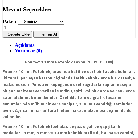
Mevcut Seçenekler:
Paket:
Sepete Ekle
Hemen Al
Açıklama
Yorumlar (0)
Foam-x 10 mm Fotoblok Levha (153x305 CM)
Foam-x 10 mm Fotoblok, arasında hafif ve sert bir tabaka bulunan,
iki tarafı parlayan karton biçiminde farklı kalınlıklarda bir kırtasiye
malzemesidir. Polistren köpüğünün özel kağıtlarla kaplanmasıyla
oluşan malzemeye verilen isimdir. Çeşitli kalınlıklarda ve renklerde
satın alabilmek mümkündür. Özellikle foto ve grafik tasarım
sunumlarında mühim bir yere sahiptir, sunumu yapıldığı zeminden
ayırır. Ayrıca mimarlar tarafından maket malzemesi biçiminde de
kullanılır.
Foam-x 10 mm Fotoblok levhalar, beyaz, siyah ve yapışkanlı
modelleri; 3 mm, 5 mm ve 10 mm kalınlıkları ile dijital baskı zemini,