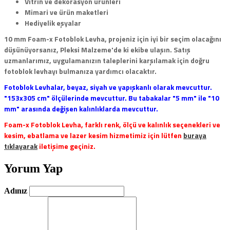
Vitrin ve dekorasyon ürünleri
Mimari ve ürün maketleri
Hediyelik eşyalar
10 mm Foam-x Fotoblok Levha, projeniz için iyi bir seçim olacağını
düşünüyorsanız, Pleksi Malzeme'de ki ekibe ulaşın. Satış
uzmanlarımız, uygulamanızın taleplerini karşılamak için doğru
fotoblok levhayı bulmanıza yardımcı olacaktır.
Fotoblok Levhalar, beyaz, siyah ve yapışkanlı olarak mevcuttur.
"153x305 cm" ölçülerinde mevcuttur. Bu tabakalar "5 mm" ile "10
mm" arasında değişen kalınlıklarda mevcuttur.
Foam-x Fotoblok Levha, farklı renk, ölçü ve kalınlık seçenekleri ve
kesim, ebatlama ve lazer kesim hizmetimiz için lütfen
buraya
tıklayarak
iletişime geçiniz.
Yorum Yap
Adınız