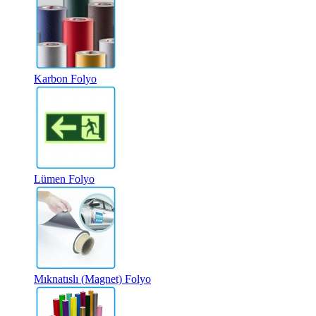
Karbon Folyo
Lümen Folyo
Mıknatıslı (Magnet) Folyo