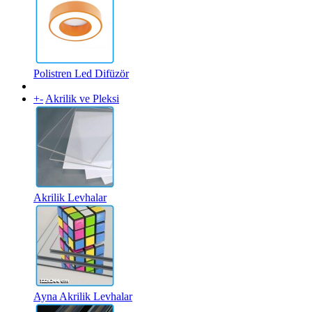
Polistren Led Difüzör
+
-
Akrilik ve Pleksi
Akrilik Levhalar
Ayna Akrilik Levhalar