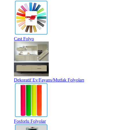
Cast Folyo
Dekoratif Ev/Fayans/Mutfak Folyoları
Fosforlu Folyolar