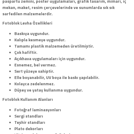
paspartu zemini, poster uygulamaları, grafik tasarım, mimari, iç
mekan, maket, resim çerçevelerinde ve sunumlarda sık sık
sarfedilen malzemelerdir.
Fotoblok Levha Özellikleri
Baskıya uygundur.
Kalıpla kesmeye uygundur.
Tamamı plastik malzemeden üretilmiştir.
Çok hafiftir.
Açıkhava uygulamaları için uygundur.
Esnemez, bel vermez.
Sert yüzeye sahiptir.
Elle boyanabilir, UV boya ile baskı yapılabilir.
Kolayca zedelenmez.
Düşey ve yatay kullanıma uygundur.
Fotoblok Kullanım Alanları
Fotoğraf laminasyonları
Sergi standları
Teşhir standları
Plato dekorları