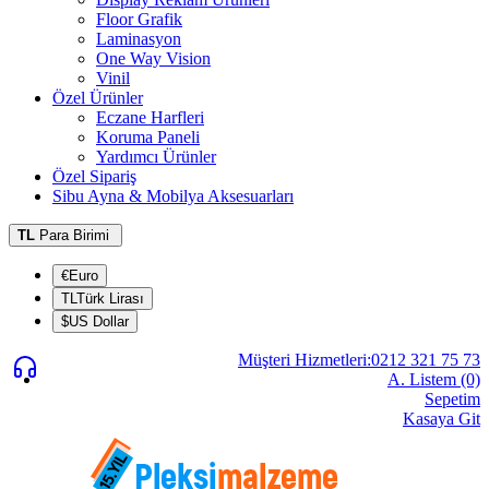
Floor Grafik
Laminasyon
One Way Vision
Vinil
Özel Ürünler
Eczane Harfleri
Koruma Paneli
Yardımcı Ürünler
Özel Sipariş
Sibu Ayna & Mobilya Aksesuarları
TL
Para Birimi
€Euro
TLTürk Lirası
$US Dollar
Müşteri Hizmetleri:0212 321 75 73
A. Listem (0)
Sepetim
Kasaya Git