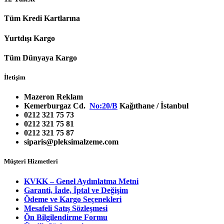
Tüm Kredi Kartlarına
Yurtdışı Kargo
Tüm Dünyaya Kargo
İletişim
Mazeron Reklam
Kemerburgaz Cd.
No:20/B
Kağıthane / İstanbul
0212 321 75 73
0212 321 75 81
0212 321 75 87
siparis@pleksimalzeme.com
Müşteri Hizmetleri
KVKK – Genel Aydınlatma Metni
Garanti, İade, İptal ve Değişim
Ödeme ve Kargo Seçenekleri
Mesafeli Satış Sözleşmesi
Ön Bilgilendirme Formu