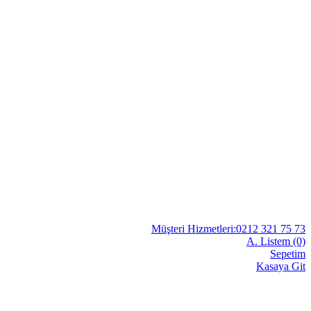
Müşteri Hizmetleri:0212 321 75 73
A. Listem (0)
Sepetim
Kasaya Git