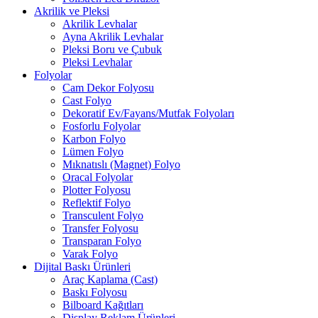
Akrilik ve Pleksi
Akrilik Levhalar
Ayna Akrilik Levhalar
Pleksi Boru ve Çubuk
Pleksi Levhalar
Folyolar
Cam Dekor Folyosu
Cast Folyo
Dekoratif Ev/Fayans/Mutfak Folyoları
Fosforlu Folyolar
Karbon Folyo
Lümen Folyo
Mıknatıslı (Magnet) Folyo
Oracal Folyolar
Plotter Folyosu
Reflektif Folyo
Transculent Folyo
Transfer Folyosu
Transparan Folyo
Varak Folyo
Dijital Baskı Ürünleri
Araç Kaplama (Cast)
Baskı Folyosu
Bilboard Kağıtları
Display Reklam Ürünleri