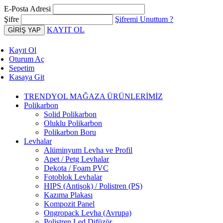
E-Posta Adresi
Şifre
Şifremi Unuttum ?
KAYIT OL
Kayıt Ol
Oturum Aç
Sepetim
Kasaya Git
TRENDYOL MAĞAZA ÜRÜNLERİMİZ
Polikarbon
Solid Polikarbon
Oluklu Polikarbon
Polikarbon Boru
Levhalar
Alüminyum Levha ve Profil
Apet / Petg Levhalar
Dekota / Foam PVC
Fotoblok Levhalar
HIPS (Antişok) / Polistren (PS)
Kazıma Plakası
Kompozit Panel
Ongropack Levha (Avrupa)
Polistren Led Difüzör