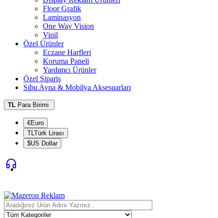
Floor Grafik
Laminasyon
One Way Vision
Vinil
Özel Ürünler
Eczane Harfleri
Koruma Paneli
Yardımcı Ürünler
Özel Sipariş
Sibu Ayna & Mobilya Aksesuarları
TL
Para Birimi
€Euro
TLTürk Lirası
$US Dollar