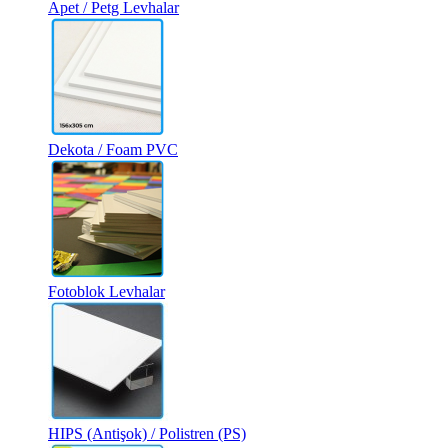
Apet / Petg Levhalar
Dekota / Foam PVC
Fotoblok Levhalar
HIPS (Antişok) / Polistren (PS)