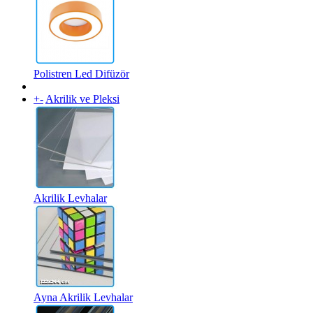
Polistren Led Difüzör
+
-
Akrilik ve Pleksi
Akrilik Levhalar
Ayna Akrilik Levhalar