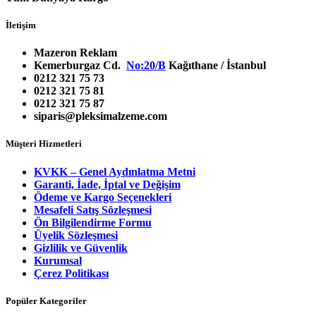
İletişim
Mazeron Reklam
Kemerburgaz Cd.
No:20/B
Kağıthane / İstanbul
0212 321 75 73
0212 321 75 81
0212 321 75 87
siparis@pleksimalzeme.com
Müşteri Hizmetleri
KVKK – Genel Aydınlatma Metni
Garanti, İade, İptal ve Değişim
Ödeme ve Kargo Seçenekleri
Mesafeli Satış Sözleşmesi
Ön Bilgilendirme Formu
Üyelik Sözleşmesi
Gizlilik ve Güvenlik
Kurumsal
Çerez Politikası
Popüler Kategoriler