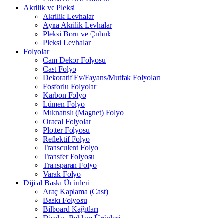
Akrilik ve Pleksi
Akrilik Levhalar
Ayna Akrilik Levhalar
Pleksi Boru ve Çubuk
Pleksi Levhalar
Folyolar
Cam Dekor Folyosu
Cast Folyo
Dekoratif Ev/Fayans/Mutfak Folyoları
Fosforlu Folyolar
Karbon Folyo
Lümen Folyo
Mıknatıslı (Magnet) Folyo
Oracal Folyolar
Plotter Folyosu
Reflektif Folyo
Transculent Folyo
Transfer Folyosu
Transparan Folyo
Varak Folyo
Dijital Baskı Ürünleri
Araç Kaplama (Cast)
Baskı Folyosu
Bilboard Kağıtları
Display Reklam Ürünleri