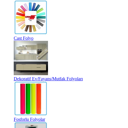
Cast Folyo
Dekoratif Ev/Fayans/Mutfak Folyoları
Fosforlu Folyolar