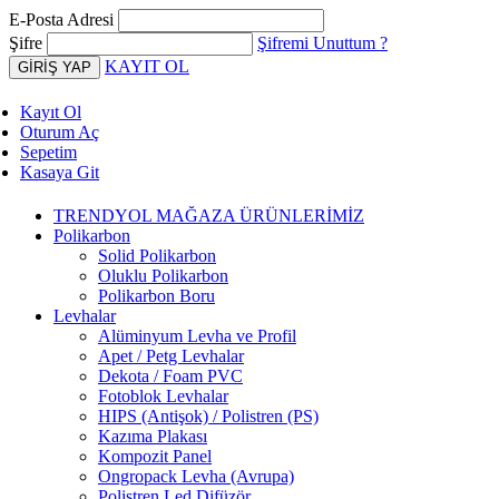
E-Posta Adresi
Şifre
Şifremi Unuttum ?
KAYIT OL
Kayıt Ol
Oturum Aç
Sepetim
Kasaya Git
TRENDYOL MAĞAZA ÜRÜNLERİMİZ
Polikarbon
Solid Polikarbon
Oluklu Polikarbon
Polikarbon Boru
Levhalar
Alüminyum Levha ve Profil
Apet / Petg Levhalar
Dekota / Foam PVC
Fotoblok Levhalar
HIPS (Antişok) / Polistren (PS)
Kazıma Plakası
Kompozit Panel
Ongropack Levha (Avrupa)
Polistren Led Difüzör