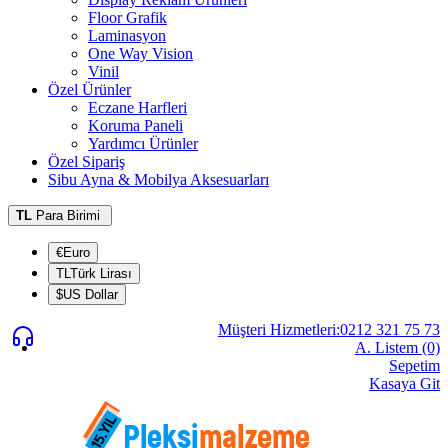
Floor Grafik
Laminasyon
One Way Vision
Vinil
Özel Ürünler
Eczane Harfleri
Koruma Paneli
Yardımcı Ürünler
Özel Sipariş
Sibu Ayna & Mobilya Aksesuarları
TL
Para Birimi
€Euro
TLTürk Lirası
$US Dollar
Müşteri Hizmetleri:0212 321 75 73
A. Listem (0)
Sepetim
Kasaya Git