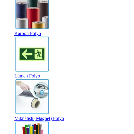
Karbon Folyo
Lümen Folyo
Mıknatıslı (Magnet) Folyo