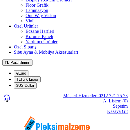
Floor Grafik
Laminasyon
One Way Vision
Vinil
Özel Ürünler
Eczane Harfleri
Koruma Paneli
Yardımcı Ürünler
Özel Sipariş
Sibu Ayna & Mobilya Aksesuarları
TL
Para Birimi
€Euro
TLTürk Lirası
$US Dollar
Müşteri Hizmetleri:0212 321 75 73
A. Listem (0)
Sepetim
Kasaya Git