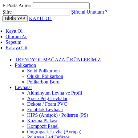
E-Posta Adresi
Şifre
Şifremi Unuttum ?
KAYIT OL
Kayıt Ol
Oturum Aç
Sepetim
Kasaya Git
TRENDYOL MAĞAZA ÜRÜNLERİMİZ
Polikarbon
Solid Polikarbon
Oluklu Polikarbon
Polikarbon Boru
Levhalar
Alüminyum Levha ve Profil
Apet / Petg Levhalar
Dekota / Foam PVC
Fotoblok Levhalar
HIPS (Antişok) / Polistren (PS)
Kazıma Plakası
Kompozit Panel
Ongropack Levha (Avrupa)
Polistren Led Difüzör