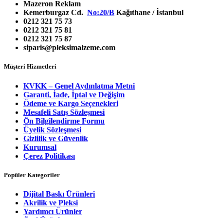
Mazeron Reklam
Kemerburgaz Cd.
No:20/B
Kağıthane / İstanbul
0212 321 75 73
0212 321 75 81
0212 321 75 87
siparis@pleksimalzeme.com
Müşteri Hizmetleri
KVKK – Genel Aydınlatma Metni
Garanti, İade, İptal ve Değişim
Ödeme ve Kargo Seçenekleri
Mesafeli Satış Sözleşmesi
Ön Bilgilendirme Formu
Üyelik Sözleşmesi
Gizlilik ve Güvenlik
Kurumsal
Çerez Politikası
Popüler Kategoriler
Dijital Baskı Ürünleri
Akrilik ve Pleksi
Yardımcı Ürünler