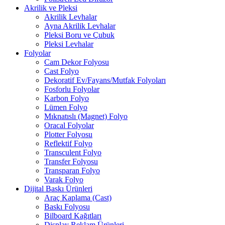
Akrilik ve Pleksi
Akrilik Levhalar
Ayna Akrilik Levhalar
Pleksi Boru ve Çubuk
Pleksi Levhalar
Folyolar
Cam Dekor Folyosu
Cast Folyo
Dekoratif Ev/Fayans/Mutfak Folyoları
Fosforlu Folyolar
Karbon Folyo
Lümen Folyo
Mıknatıslı (Magnet) Folyo
Oracal Folyolar
Plotter Folyosu
Reflektif Folyo
Transculent Folyo
Transfer Folyosu
Transparan Folyo
Varak Folyo
Dijital Baskı Ürünleri
Araç Kaplama (Cast)
Baskı Folyosu
Bilboard Kağıtları
Display Reklam Ürünleri