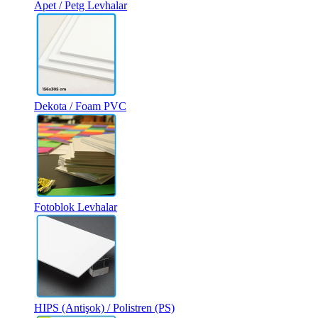
Apet / Petg Levhalar
Dekota / Foam PVC
Fotoblok Levhalar
HIPS (Antişok) / Polistren (PS)