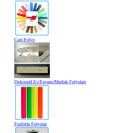
Cast Folyo
Dekoratif Ev/Fayans/Mutfak Folyoları
Fosforlu Folyolar