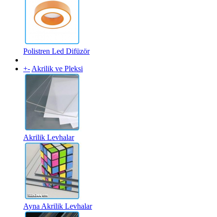
Polistren Led Difüzör
+
-
Akrilik ve Pleksi
Akrilik Levhalar
Ayna Akrilik Levhalar