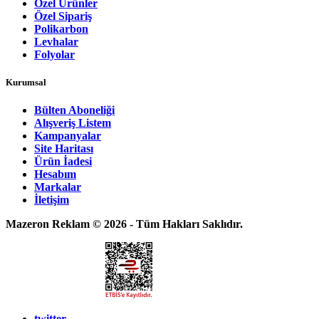
Özel Ürünler
Özel Sipariş
Polikarbon
Levhalar
Folyolar
Kurumsal
Bülten Aboneliği
Alışveriş Listem
Kampanyalar
Site Haritası
Ürün İadesi
Hesabım
Markalar
İletişim
Mazeron Reklam © 2026 - Tüm Hakları Saklıdır.
twitter