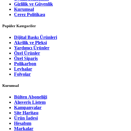
Gizlilik ve Güvenlik
Kurumsal
Çerez Politikası
Popüler Kategoriler
Dijital Baskı Ürünleri
Akrilik ve Pleksi
Yardımcı Ürünler
Özel Ürünler
Özel Sipariş
Polikarbon
Levhalar
Folyolar
Kurumsal
Bülten Aboneliği
Alışveriş Listem
Kampanyalar
Site Haritası
Ürün İadesi
Hesabım
Markalar