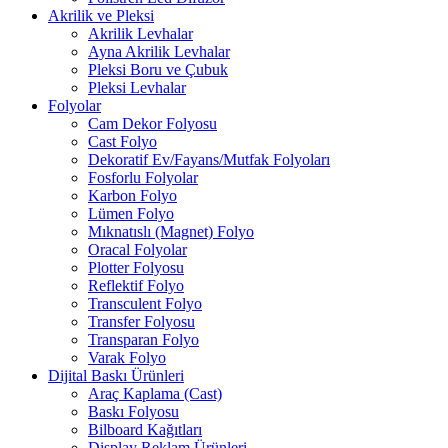
Akrilik ve Pleksi
Akrilik Levhalar
Ayna Akrilik Levhalar
Pleksi Boru ve Çubuk
Pleksi Levhalar
Folyolar
Cam Dekor Folyosu
Cast Folyo
Dekoratif Ev/Fayans/Mutfak Folyoları
Fosforlu Folyolar
Karbon Folyo
Lümen Folyo
Mıknatıslı (Magnet) Folyo
Oracal Folyolar
Plotter Folyosu
Reflektif Folyo
Transculent Folyo
Transfer Folyosu
Transparan Folyo
Varak Folyo
Dijital Baskı Ürünleri
Araç Kaplama (Cast)
Baskı Folyosu
Bilboard Kağıtları
Display Reklam Ürünleri