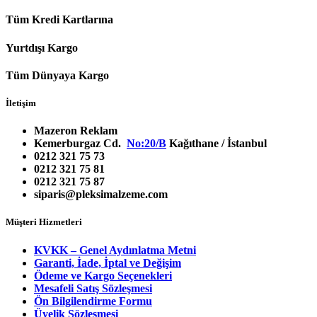
Tüm Kredi Kartlarına
Yurtdışı Kargo
Tüm Dünyaya Kargo
İletişim
Mazeron Reklam
Kemerburgaz Cd.
No:20/B
Kağıthane / İstanbul
0212 321 75 73
0212 321 75 81
0212 321 75 87
siparis@pleksimalzeme.com
Müşteri Hizmetleri
KVKK – Genel Aydınlatma Metni
Garanti, İade, İptal ve Değişim
Ödeme ve Kargo Seçenekleri
Mesafeli Satış Sözleşmesi
Ön Bilgilendirme Formu
Üyelik Sözleşmesi