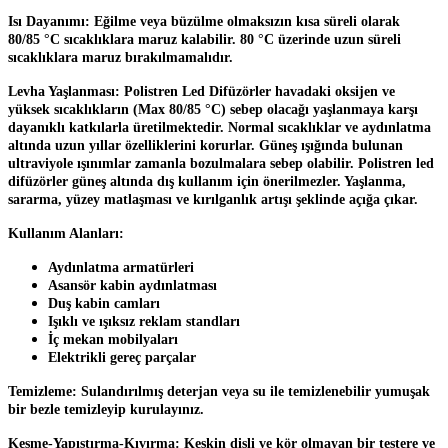
Isı Dayanımı:
Eğilme veya büzülme olmaksızın kısa süreli olarak
80/85
°C sıcaklıklara maruz kalabilir. 80
°C üzerinde uzun süreli
sıcaklıklara maruz bırakılmamalıdır.
Levha Yaşlanması:
Polistren Led Difüzörler havadaki oksijen ve
yüksek sıcaklıkların (Max 80/85
°C) sebep olacağı yaşlanmaya karşı
dayanıklı katkılarla üretilmektedir. Normal sıcaklıklar ve aydınlatma
altında uzun yıllar özelliklerini korurlar. Güneş ışığında bulunan
ultraviyole ışınımlar zamanla bozulmalara sebep olabilir. Polistren led
difüzörler güneş altında dış kullanım için önerilmezler. Yaşlanma,
sararma, yüzey matlaşması ve kırılganlık artışı şeklinde açığa çıkar.
Kullanım Alanları:
Aydınlatma armatürleri
Asansör kabin aydınlatması
Duş kabin camları
Işıklı ve ışıksız reklam standları
İç mekan mobilyaları
Elektrikli gereç parçalar
Temizleme:
Sulandırılmış deterjan veya su ile temizlenebilir yumuşak
bir bezle temizleyip kurulayınız.
Kesme-Yapıştırma-Kıvırma:
Keskin dişli ve kör olmayan bir testere ve