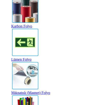
Karbon Folyo
Lümen Folyo
Mıknatıslı (Magnet) Folyo