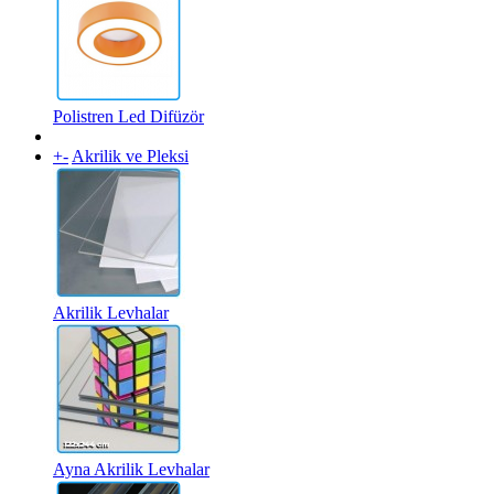
Polistren Led Difüzör
+
-
Akrilik ve Pleksi
Akrilik Levhalar
Ayna Akrilik Levhalar