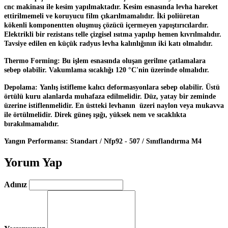
cnc makinası ile kesim yapılmaktadır. Kesim esnasında levha hareket
ettirilmemeli ve koruyucu film çıkarılmamalıdır. İki poliüretan
kökenli komponentten oluşmuş çözücü içermeyen yapıştırıcılardır.
Elektrikli bir rezistans telle çizgisel ısıtma yapılıp hemen kıvrılmalıdır.
Tavsiye edilen en küçük radyus levha kalınlığının iki katı olmalıdır.
Thermo Forming:
Bu işlem esnasında oluşan gerilme çatlamalara
sebep olabilir. Vakumlama sıcaklığı 120
°C'nin üzerinde olmalıdır.
Depolama:
Yanlış istifleme kalıcı deformasyonlara sebep olabilir. Üstü
örtülü kuru alanlarda muhafaza edilmelidir. Düz, yatay bir zeminde
üzerine istiflenmelidir. En üstteki levhanın üzeri naylon veya mukavva
ile örtülmelidir. Direk güneş ışığı, yüksek nem ve sıcaklıkta
bırakılmamalıdır.
Yangın Performansı:
Standart / Nfp92 - 507 / Sınıflandırma M4
Yorum Yap
Adınız