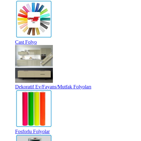
Cast Folyo
Dekoratif Ev/Fayans/Mutfak Folyoları
Fosforlu Folyolar