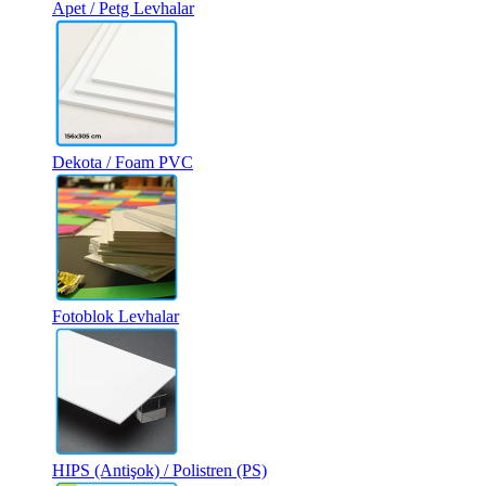
Apet / Petg Levhalar
Dekota / Foam PVC
Fotoblok Levhalar
HIPS (Antişok) / Polistren (PS)