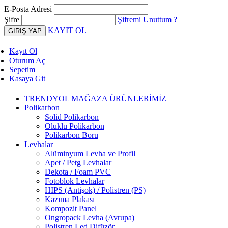
E-Posta Adresi
Şifre
Şifremi Unuttum ?
KAYIT OL
Kayıt Ol
Oturum Aç
Sepetim
Kasaya Git
TRENDYOL MAĞAZA ÜRÜNLERİMİZ
Polikarbon
Solid Polikarbon
Oluklu Polikarbon
Polikarbon Boru
Levhalar
Alüminyum Levha ve Profil
Apet / Petg Levhalar
Dekota / Foam PVC
Fotoblok Levhalar
HIPS (Antişok) / Polistren (PS)
Kazıma Plakası
Kompozit Panel
Ongropack Levha (Avrupa)
Polistren Led Difüzör