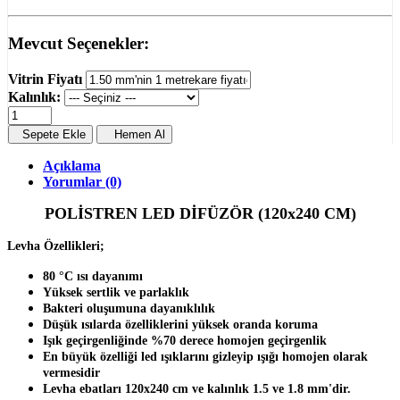
Mevcut Seçenekler:
Vitrin Fiyatı
Kalınlık:
Sepete Ekle
Hemen Al
Açıklama
Yorumlar (0)
POLİSTREN LED DİFÜZÖR (120x240 CM)
Levha Özellikleri;
80 °C ısı dayanımı
Yüksek sertlik ve parlaklık
Bakteri oluşumuna dayanıklılık
Düşük ısılarda özelliklerini yüksek oranda koruma
Işık geçirgenliğinde %70 derece homojen geçirgenlik
En büyük özelliği led ışıklarını gizleyip ışığı homojen olarak
vermesidir
Levha ebatları 120x240 cm ve kalınlık 1.5 ve 1.8 mm'dir.