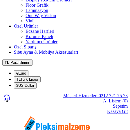
Floor Grafik
Laminasyon
One Way Vision
Vinil
Özel Ürünler
Eczane Harfleri
Koruma Paneli
Yardımcı Ürünler
Özel Sipariş
Sibu Ayna & Mobilya Aksesuarları
TL
Para Birimi
€Euro
TLTürk Lirası
$US Dollar
Müşteri Hizmetleri:0212 321 75 73
A. Listem (0)
Sepetim
Kasaya Git